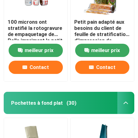
100 microns ont
Petit pain adapté aux
stratifié la rotogravure
besoins du client de
de empaquetage de
feuille de stratification
Rolls imprimant le petit
d'impression de
pain de film en stratifié
rotogravure de petit
meilleur prix
meilleur prix
pain de film de
stratification de CPP
Contact
Contact
Pochettes à fond plat
(30)