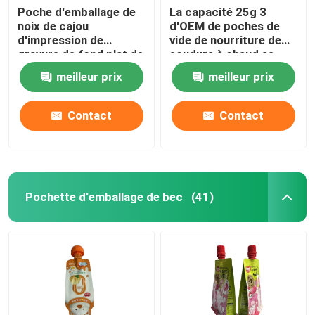
Poche d'emballage de
La capacité 25g 3
noix de cajou
d'OEM de poches de
d'impression de
vide de nourriture de
gravure de fond plat de
soudure à chaud se
poches d'emballage
lève
meilleur prix
meilleur prix
alimentaire d'OEM
Contact
Contact
Pochette d'emballage de bec
(41)