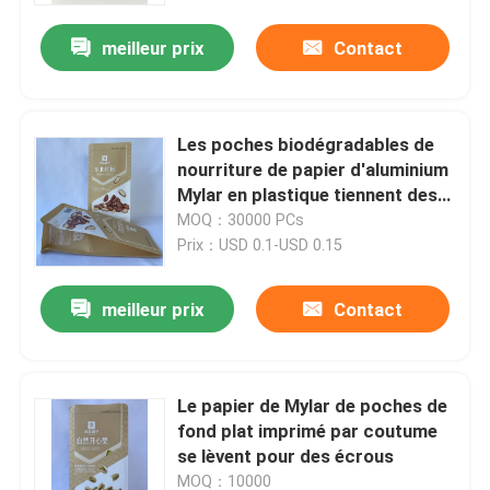
meilleur prix
Contact
Les poches biodégradables de
nourriture de papier d'aluminium
Mylar en plastique tiennent des
sacs de nourriture
MOQ：30000 PCs
Prix：USD 0.1-USD 0.15
meilleur prix
Contact
Maison
Le papier de Mylar de poches de
Produits
fond plat imprimé par coutume
se lèvent pour des écrous
Au sujet de nous
MOQ：10000