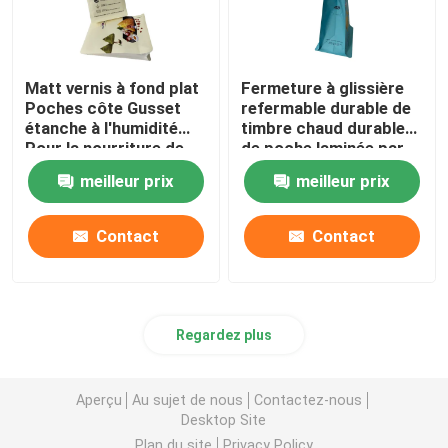
Matt vernis à fond plat
Fermeture à glissière
Poches côte Gusset
refermable durable de
étanche à l'humidité
timbre chaud durable
Pour la nourriture de
de poche laminée par
riz
doux
meilleur prix
meilleur prix
Contact
Contact
Regardez plus
Aperçu
Au sujet de nous
Contactez-nous
Desktop Site
Plan du site
Privacy Policy