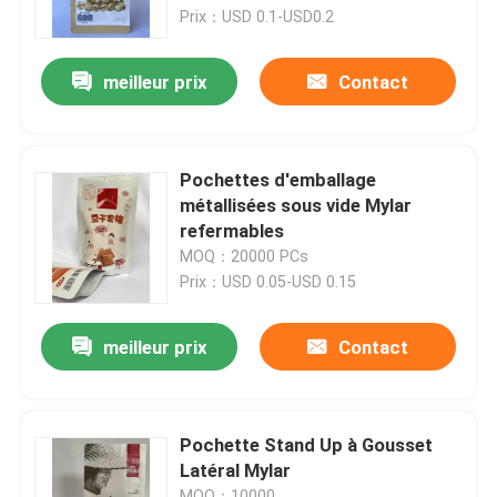
Prix：USD 0.1-USD0.2
Visite d'usine
meilleur prix
Contact
Contrôle de qualité
Pochettes d'emballage
Contactez-nous
métallisées sous vide Mylar
refermables
MOQ：20000 PCs
Nouvelles
Prix：USD 0.05-USD 0.15
Cas
meilleur prix
Contact
Poches d'emballage alimentaire
Pochette Stand Up à Gousset
Latéral Mylar
Pochette d'emballage de bec
MOQ：10000