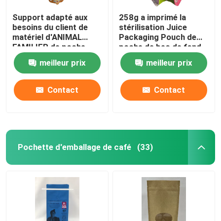
Support adapté aux
258g a imprimé la
besoins du client de
stérilisation Juice
matériel d'ANIMAL
Packaging Pouch de
FAMILIER de poche
poche de bec de fond
d'emballage de bec
plat de cornue
meilleur prix
meilleur prix
vers le haut de sac de
bec
Contact
Contact
Pochette d'emballage de café
(33)