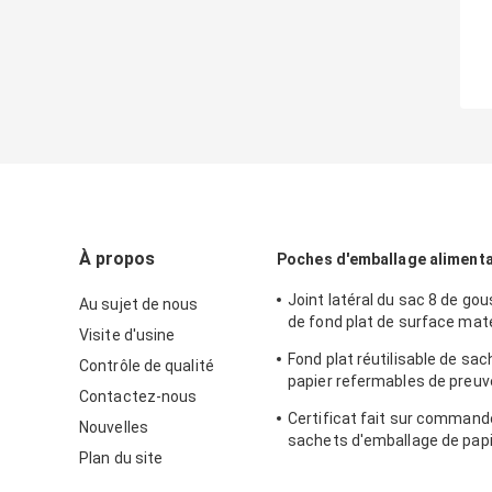
À propos
Poches d'emballage alimenta
Joint latéral du sac 8 de gou
Au sujet de nous
de fond plat de surface mat
Visite d'usine
écrous
Fond plat réutilisable de sa
Contrôle de qualité
papier refermables de preuve
Contactez-nous
le pain cuit au four par pain gr
Certificat fait sur command
Nouvelles
sachets d'emballage de pap
Plan du site
d'emballage de taille pour la
de pain