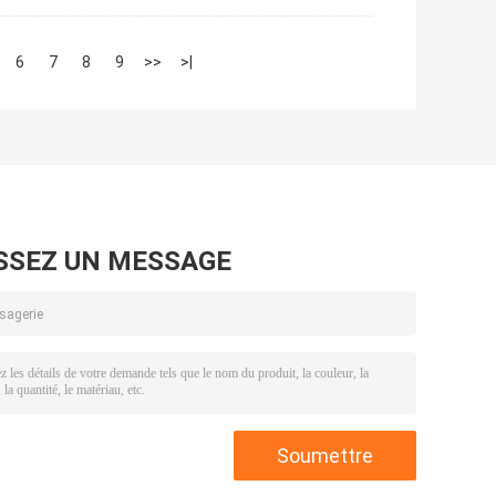
6
7
8
9
>>
>|
SSEZ UN MESSAGE