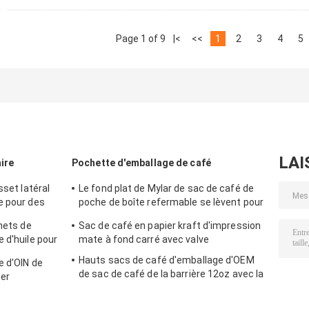
Page 1 of 9
|<
<<
1
2
3
4
5
LAI
ire
Pochette d'emballage de café
sset latéral
Le fond plat de Mylar de sac de café de
e pour des
poche de boîte refermable se lèvent pour
le grain de café torréfié
chets de
Sac de café en papier kraft d'impression
 d'huile pour
mate à fond carré avec valve
illé
Hauts sacs de café d'emballage d'OEM
e d'OIN de
de sac de café de la barrière 12oz avec la
ier
valve
 boulangerie