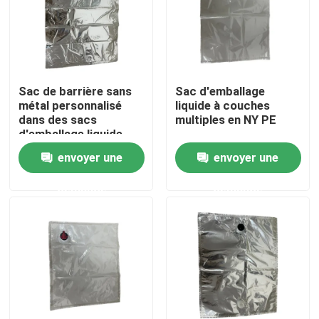
Visite d'usine
Contrôle de qualité
Sac de barrière sans
Sac d'emballage
métal personnalisé
liquide à couches
dans des sacs
multiples en NY PE
Contactez-nous
d'emballage liquide
envoyer une
envoyer une
Nouvelles
demande
demande
Cas
Poches d'emballage alimentaire
Pochette d'emballage de bec