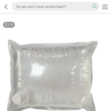
2
/
4