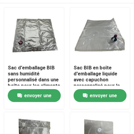
Sac d'emballage BIB
Sac BIB en boîte
sans humidité
d'emballage liquide
personnalisé dans une
avec capuchon
boîte pour les aliments
personnalisé pour le
liquides
jus liquide et le lait
Maison
envoyer une
envoyer une
demande
demande
Produits
Au sujet de nous