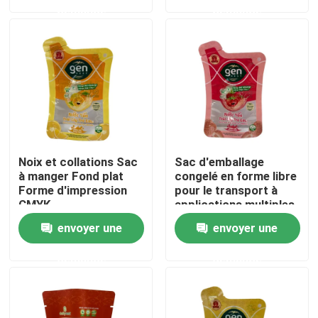
demande
demande
Visite d'usine
Contrôle de qualité
Contactez-nous
Noix et collations Sac
Sac d'emballage
Nouvelles
à manger Fond plat
congelé en forme libre
Forme d'impression
pour le transport à
CMYK
applications multiples
Cas
envoyer une
envoyer une
demande
demande
Poches d'emballage alimentaire
Pochette d'emballage de bec