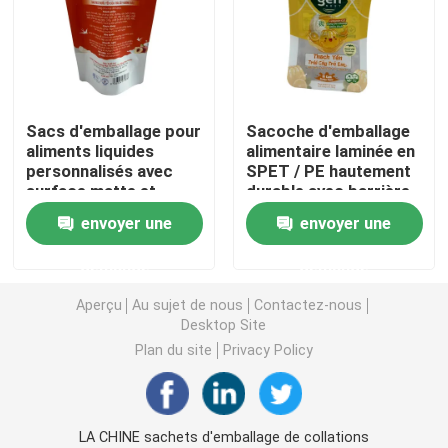
Pochette d'emballage de café
Emballage stratifié Rolls
Sacs d'emballage pour
Sacoche d'emballage
aliments liquides
alimentaire laminée en
personnalisés avec
SPET / PE hautement
Pochettes à fond plat
surface matte et
durable avec barrière
feuille
envoyer une
envoyer une
Bag In Box Liquide Emballage
demande
demande
Pochettes d'emballage debout
Aperçu
Au sujet de nous
Contactez-nous
Desktop Site
Plan du site
Privacy Policy
Poches d'emballage alimentaire d'animal familier
Pochettes d'emballage en papier
LA CHINE sachets d'emballage de collations