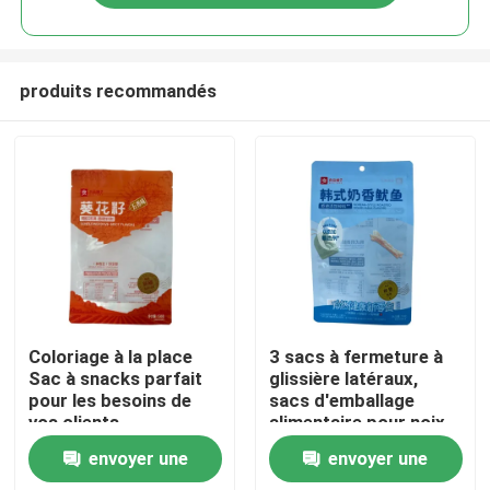
produits recommandés
Maison
Coloriage à la place
3 sacs à fermeture à
Sac à snacks parfait
glissière latéraux,
pour les besoins de
sacs d'emballage
Produits
vos clients
alimentaire pour noix
et stérilisation
envoyer une
envoyer une
personnalisée dans
Au sujet de nous
l'industrie