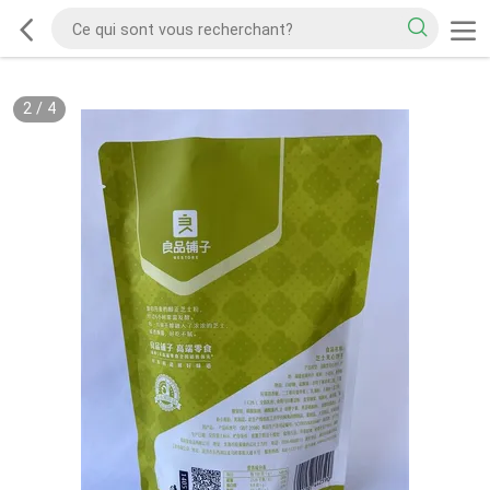
2
/
4