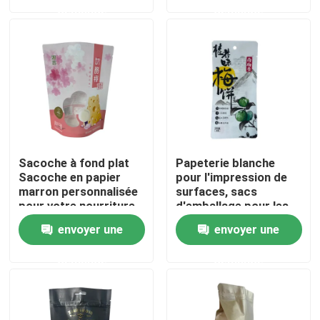
demande
demande
Visite d'usine
Contrôle de qualité
Contactez-nous
Sacoche à fond plat
Papeterie blanche
Nouvelles
Sacoche en papier
pour l'impression de
marron personnalisée
surfaces, sacs
pour votre nourriture
d'emballage pour les
couleurs
Cas
envoyer une
envoyer une
personnalisées
demande
demande
Poches d'emballage alimentaire
Pochette d'emballage de bec