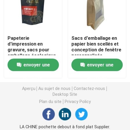
Pochette d'emballage de café
Emballage stratifié Rolls
Papeterie
Sacs d'emballage en
d'impression en
papier bien scellés et
gravure, sacs pour
conception de fenêtre
Pochettes à fond plat
emballage écologique
personnalisée
envoyer une
envoyer une
Bag In Box Liquide Emballage
demande
demande
Pochettes d'emballage debout
Aperçu
Au sujet de nous
Contactez-nous
Desktop Site
Plan du site
Privacy Policy
Poches d'emballage alimentaire d'animal familier
Pochettes d'emballage en papier
LA CHINE pochette debout à fond plat Supplier.