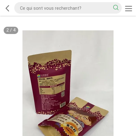
2
/
4