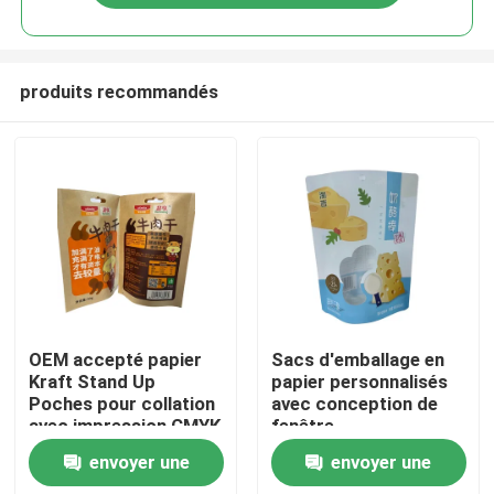
produits recommandés
Maison
OEM accepté papier
Sacs d'emballage en
Kraft Stand Up
papier personnalisés
Poches pour collation
avec conception de
Produits
avec impression CMYK
fenêtre
envoyer une
envoyer une
Au sujet de nous