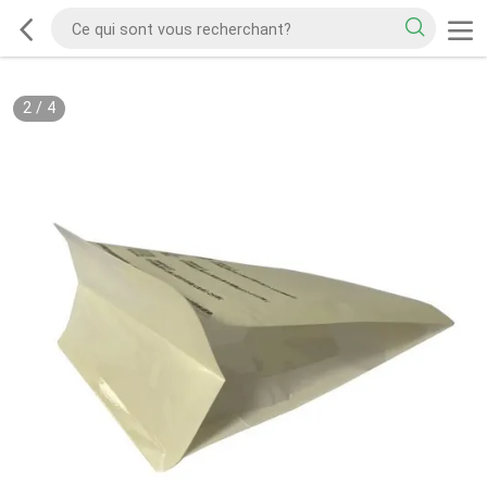
2
/
4