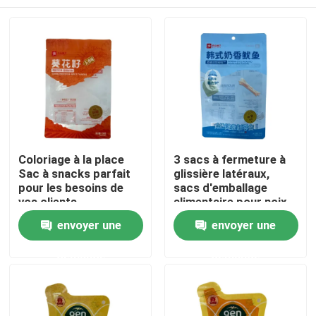
Coloriage à la place
3 sacs à fermeture à
Sac à snacks parfait
glissière latéraux,
pour les besoins de
sacs d'emballage
vos clients
alimentaire pour noix
et stérilisation
Maison
envoyer une
envoyer une
personnalisée dans
l'industrie
demande
demande
Produits
Au sujet de nous