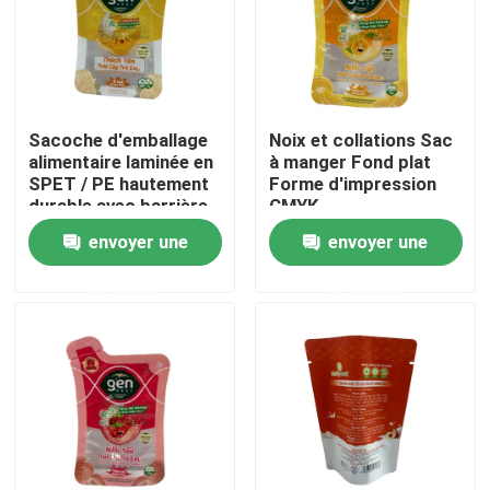
Visite d'usine
Contrôle de qualité
Sacoche d'emballage
Noix et collations Sac
alimentaire laminée en
à manger Fond plat
SPET / PE hautement
Forme d'impression
Contactez-nous
durable avec barrière
CMYK
envoyer une
envoyer une
Nouvelles
demande
demande
Cas
Poches d'emballage alimentaire
Pochette d'emballage de bec