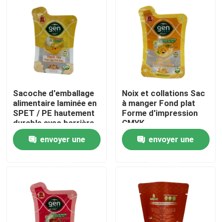
Visite d'usine
Contrôle de qualité
Contactez-nous
Sacoche d'emballage
Noix et collations Sac
alimentaire laminée en
à manger Fond plat
SPET / PE hautement
Forme d'impression
Nouvelles
durable avec barrière
CMYK
envoyer une
envoyer une
Cas
demande
demande
Poches d'emballage alimentaire
Pochette d'emballage de bec