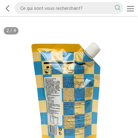
2
/
4