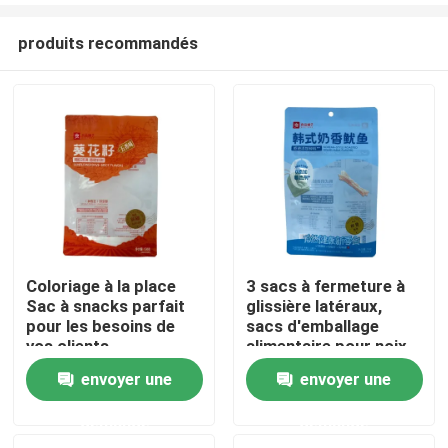
produits recommandés
Coloriage à la place
3 sacs à fermeture à
Sac à snacks parfait
glissière latéraux,
Maison
pour les besoins de
sacs d'emballage
vos clients
alimentaire pour noix
et stérilisation
envoyer une
envoyer une
Produits
personnalisée dans
l'industrie
demande
demande
Au sujet de nous