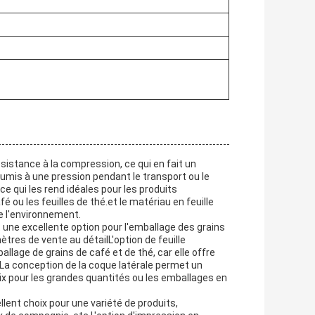
ésistance à la compression, ce qui en fait un
oumis à une pression pendant le transport ou le
ce qui les rend idéales pour les produits
é ou les feuilles de thé.et le matériau en feuille
e l'environnement.
t une excellente option pour l'emballage des grains
tres de vente au détailL'option de feuille
llage de grains de café et de thé, car elle offre
.La conception de la coque latérale permet un
ix pour les grandes quantités ou les emballages en
lent choix pour une variété de produits,