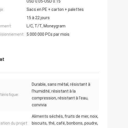
USD 0.05-USD 0.15
ge:
Sacs en PE + carton + palettes
15 à 22 jours
iement:
L/C, T/T, Moneygram
visionnement:
5 000 000 PCs par mois
at
Durable, sans métal, résistant à
l'humidité, résistant à la
téristique:
compression, résistant à l'eau,
convivia
Aliments séchés, fruits de mer, noix,
ation du projet:
biscuits, thé, café, bonbons, poudre,