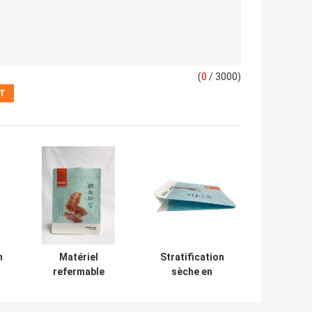
(
0
/ 3000)
m
Matériel
Stratification
refermable
sèche en
e
d'ANIMAL
plastique de
s
FAMILIER de
papier de sachets