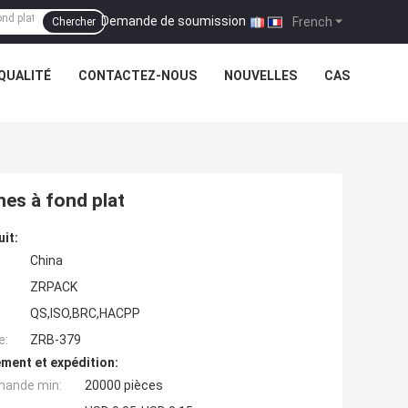
Demande de soumission
|
French
Chercher
QUALITÉ
CONTACTEZ-NOUS
NOUVELLES
CAS
es à fond plat
uit:
China
ZRPACK
QS,ISO,BRC,HACPP
e:
ZRB-379
ment et expédition:
mande min:
20000 pièces