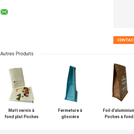
Autres Produits
Matt vernis à
Fermeture à
Foil d'aluminiu
fond plat Poches
glissière
Poches à fond
côte Gusset
refermable
plat Mat durabl
étanche à
durable de timbre
pour les biscuit