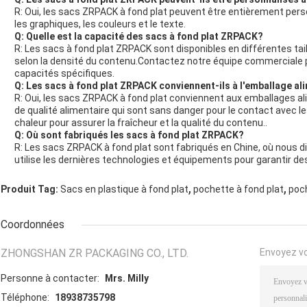
R: Oui, les sacs ZRPACK à fond plat peuvent être entièrement pers
les graphiques, les couleurs et le texte.
Q: Quelle est la capacité des sacs à fond plat ZRPACK?
R: Les sacs à fond plat ZRPACK sont disponibles en différentes tail
selon la densité du contenu.Contactez notre équipe commerciale pou
capacités spécifiques.
Q: Les sacs à fond plat ZRPACK conviennent-ils à l'emballage al
R: Oui, les sacs ZRPACK à fond plat conviennent aux emballages al
de qualité alimentaire qui sont sans danger pour le contact avec l
chaleur pour assurer la fraîcheur et la qualité du contenu..
Q: Où sont fabriqués les sacs à fond plat ZRPACK?
R: Les sacs ZRPACK à fond plat sont fabriqués en Chine, où nous d
utilise les dernières technologies et équipements pour garantir des
,
,
Produit Tag:
Sacs en plastique à fond plat
pochette à fond plat
poc
Coordonnées
ZHONGSHAN ZR PACKAGING CO., LTD.
Envoyez v
Personne à contacter:
Mrs. Milly
Téléphone:
18938735798