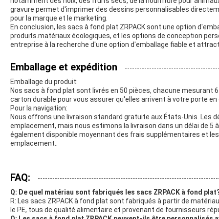
notamment des noix, des fruits secs, de la nourriture pour animau
gravure permet d'imprimer des dessins personnalisables directement
pour la marque et le marketing.
En conclusion, les sacs à fond plat ZRPACK sont une option d'emba
produits.matériaux écologiques, et les options de conception pers
entreprise à la recherche d'une option d'emballage fiable et attract
Emballage et expédition
Emballage du produit:
Nos sacs à fond plat sont livrés en 50 pièces, chacune mesurant 
carton durable pour vous assurer qu'elles arrivent à votre porte en 
Pour la navigation:
Nous offrons une livraison standard gratuite aux États-Unis. Les dé
emplacement, mais nous estimons la livraison dans un délai de 5 à 
également disponible moyennant des frais supplémentaires et les d
emplacement..
FAQ:
Q: De quel matériau sont fabriqués les sacs ZRPACK à fond plat
R: Les sacs ZRPACK à fond plat sont fabriqués à partir de matériaux 
le PE, tous de qualité alimentaire et provenant de fournisseurs rép
Q: Les sacs à fond plat ZRPACK peuvent-ils être personnalisés