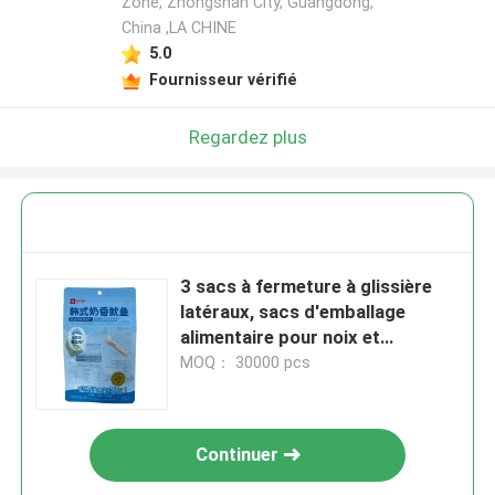
Zone, Zhongshan City, Guangdong,
China ,LA CHINE
5.0
Fournisseur vérifié
Regardez plus
3 sacs à fermeture à glissière
latéraux, sacs d'emballage
alimentaire pour noix et
stérilisation personnalisée dans
MOQ： 30000 pcs
l'industrie
Continuer