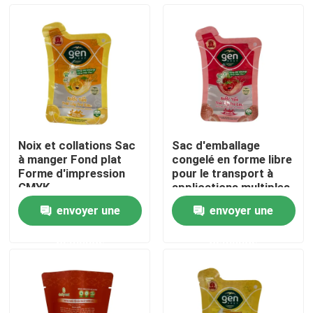
Visite d'usine
Contrôle de qualité
Contactez-nous
Noix et collations Sac
Sac d'emballage
à manger Fond plat
congelé en forme libre
Nouvelles
Forme d'impression
pour le transport à
CMYK
applications multiples
envoyer une
envoyer une
Cas
demande
demande
Poches d'emballage alimentaire
Pochette d'emballage de bec