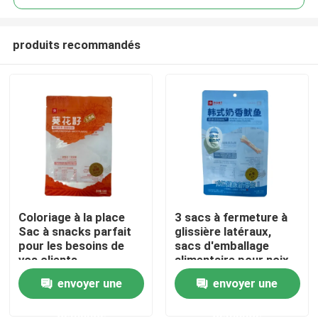
produits recommandés
Coloriage à la place
3 sacs à fermeture à
Maison
Sac à snacks parfait
glissière latéraux,
pour les besoins de
sacs d'emballage
vos clients
alimentaire pour noix
Produits
et stérilisation
envoyer une
envoyer une
personnalisée dans
l'industrie
demande
demande
Au sujet de nous