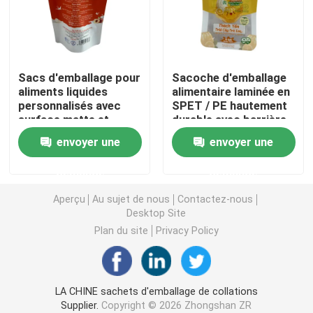
Pochette d'emballage de café
Sacs d'emballage pour
Sacoche d'emballage
Emballage stratifié Rolls
aliments liquides
alimentaire laminée en
personnalisés avec
SPET / PE hautement
surface matte et
durable avec barrière
Pochettes à fond plat
feuille
envoyer une
envoyer une
Bag In Box Liquide Emballage
demande
demande
Aperçu
Au sujet de nous
Contactez-nous
Pochettes d'emballage debout
Desktop Site
Plan du site
Privacy Policy
Poches d'emballage alimentaire d'animal familier
LA CHINE sachets d'emballage de collations
Pochettes d'emballage en papier
Supplier.
Copyright © 2026 Zhongshan ZR