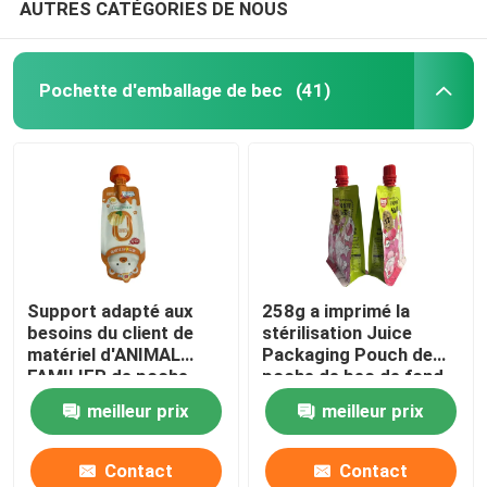
AUTRES CATÉGORIES DE NOUS
Pochette d'emballage de bec
(41)
Support adapté aux
258g a imprimé la
besoins du client de
stérilisation Juice
matériel d'ANIMAL
Packaging Pouch de
FAMILIER de poche
poche de bec de fond
d'emballage de bec
plat de cornue
meilleur prix
meilleur prix
vers le haut de sac de
bec
Contact
Contact