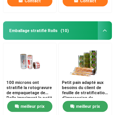
Contact
Contact
Emballage stratifié Rolls
(10)
100 microns ont
Petit pain adapté aux
stratifié la rotogravure
besoins du client de
de empaquetage de
feuille de stratification
Rolls imprimant le petit
d'impression de
pain de film en stratifié
rotogravure de petit
meilleur prix
meilleur prix
pain de film de
stratification de CPP