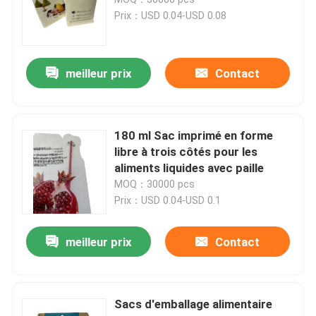
Prix：USD 0.04-USD 0.08
Pochette d'emballage de café
meilleur prix
Contact
Emballage stratifié Rolls
Pochettes à fond plat
180 ml Sac imprimé en forme
libre à trois côtés pour les
aliments liquides avec paille
Bag In Box Liquide Emballage
MOQ：30000 pcs
Prix：USD 0.04-USD 0.1
Pochettes d'emballage debout
meilleur prix
Contact
Poches d'emballage alimentaire d'animal familier
Sacs d'emballage alimentaire
Pochettes d'emballage en papier