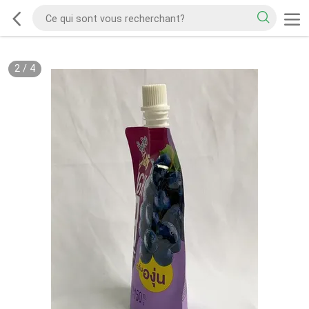
2
/
4