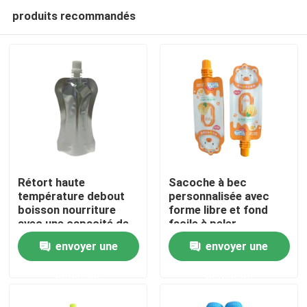
produits recommandés
Rétort haute
Sacoche à bec
température debout
personnalisée avec
boisson nourriture
forme libre et fond
Maison
avec une capacité de
facile à peler
30G-1KG personnalisé
envoyer une
envoyer une
Produits
demande
demande
Au sujet de nous