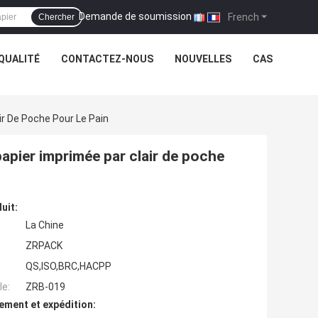
Demande de soumission
|
French
Chercher
QUALITÉ
CONTACTEZ-NOUS
NOUVELLES
CAS
ir De Poche Pour Le Pain
papier imprimée par clair de poche
uit:
La Chine
ZRPACK
QS,ISO,BRC,HACPP
e:
ZRB-019
ement et expédition: