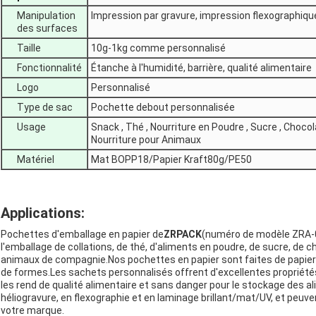
Manipulation
Impression par gravure, impression flexographiqu
des surfaces
Taille
10g-1kg comme personnalisé
Fonctionnalité
Étanche à l'humidité, barrière, qualité alimentaire
Logo
Personnalisé
Type de sac
Pochette debout personnalisée
Usage
Snack , Thé , Nourriture en Poudre , Sucre , Chocola
Nourriture pour Animaux
Matériel
Mat BOPP18/Papier Kraft80g/PE50
Applications:
Pochettes d'emballage en papier de
ZRPACK
(numéro de modèle ZRA-02
l'emballage de collations, de thé, d'aliments en poudre, de sucre, de c
animaux de compagnie.Nos pochettes en papier sont faites de papier b
de formes.Les sachets personnalisés offrent d'excellentes propriétés 
les rend de qualité alimentaire et sans danger pour le stockage des
héliogravure, en flexographie et en laminage brillant/mat/UV, et peuv
votre marque.