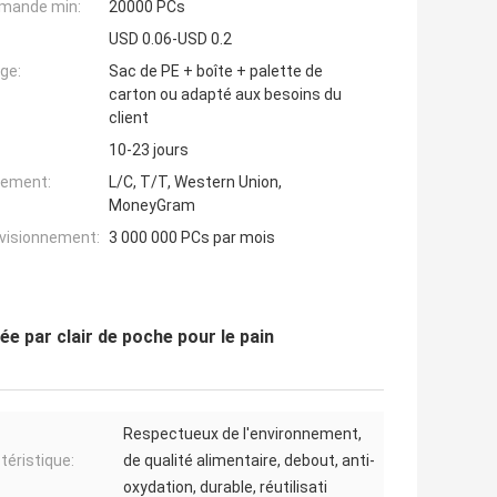
mande min:
20000 PCs
USD 0.06-USD 0.2
ge:
Sac de PE + boîte + palette de
carton ou adapté aux besoins du
client
10-23 jours
iement:
L/C, T/T, Western Union,
MoneyGram
ovisionnement:
3 000 000 PCs par mois
ée par clair de poche pour le pain
Respectueux de l'environnement,
téristique:
de qualité alimentaire, debout, anti-
oxydation, durable, réutilisati