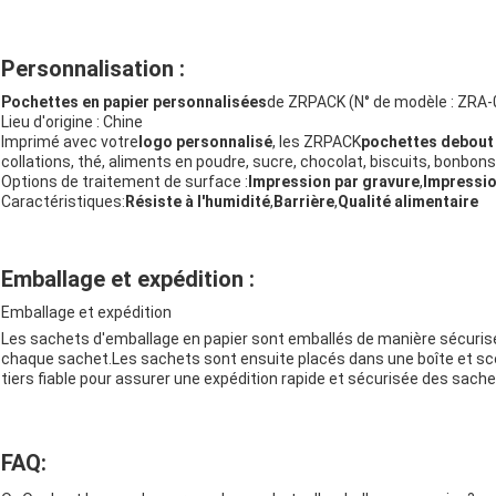
Personnalisation :
Pochettes en papier personnalisées
de ZRPACK (N° de modèle : ZRA-
Lieu d'origine : Chine
Imprimé avec votre
logo personnalisé
, les ZRPACK
pochettes debout
collations, thé, aliments en poudre, sucre, chocolat, biscuits, bonbo
Options de traitement de surface :
Impression par gravure
,
Impressio
Caractéristiques:
Résiste à l'humidité
,
Barrière
,
Qualité alimentaire
Emballage et expédition :
Emballage et expédition
Les sachets d'emballage en papier sont emballés de manière sécurisée,
chaque sachet.Les sachets sont ensuite placés dans une boîte et scel
tiers fiable pour assurer une expédition rapide et sécurisée des sache
FAQ: