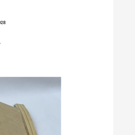
028
.
?