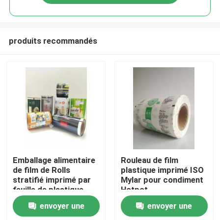
produits recommandés
Maison
Emballage alimentaire
Rouleau de film
de film de Rolls
plastique imprimé ISO
stratifié imprimé par
Mylar pour condiment
Produits
feuille de plastique
Hotpot
pour le casse-croûte
envoyer une
envoyer une
Au sujet de nous