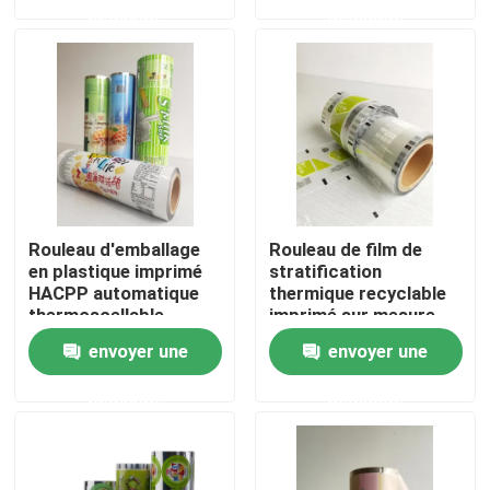
demande
demande
Visite d'usine
Contrôle de qualité
Contactez-nous
Rouleau d'emballage
Rouleau de film de
Nouvelles
en plastique imprimé
stratification
HACPP automatique
thermique recyclable
thermoscellable
imprimé sur mesure
40 microns
Cas
envoyer une
envoyer une
demande
demande
Poches d'emballage alimentaire
Pochette d'emballage de bec