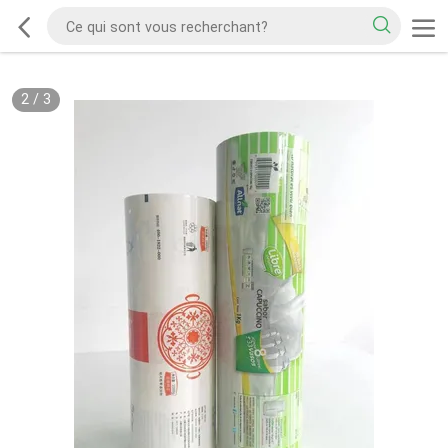
2
/
3