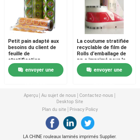
Pochette d'emballage de café
Emballage stratifié Rolls
Petit pain adapté aux
La coutume stratifiée
besoins du client de
recyclable de film de
feuille de
Rolls d'emballage de
Pochettes à fond plat
stratification
pp a imprimé pour le
d'impression de
casse-croûte
envoyer une
envoyer une
rotogravure de petit
Bag In Box Liquide Emballage
pain de film de
demande
demande
stratification de CPP
Pochettes d'emballage debout
Aperçu
Au sujet de nous
Contactez-nous
Desktop Site
Plan du site
Privacy Policy
Poches d'emballage alimentaire d'animal familier
Pochettes d'emballage en papier
LA CHINE rouleaux laminés imprimés Supplier.