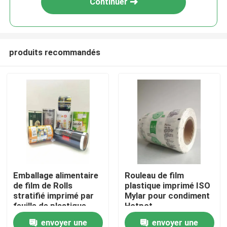
Continuer
produits recommandés
Maison
Emballage alimentaire
Rouleau de film
de film de Rolls
plastique imprimé ISO
Produits
stratifié imprimé par
Mylar pour condiment
feuille de plastique
Hotpot
pour le casse-croûte
envoyer une
envoyer une
Au sujet de nous