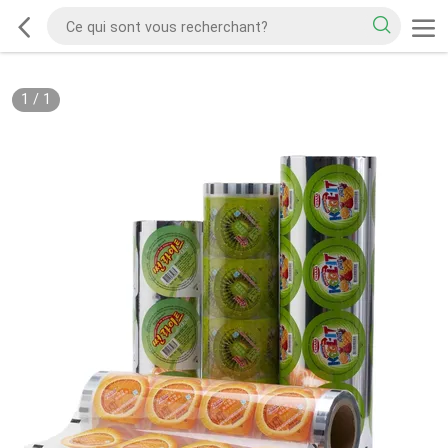
1
/
1