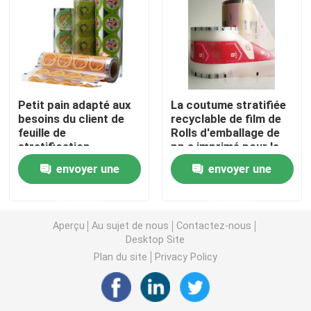
Pochette d'emballage de café
Emballage stratifié Rolls
Petit pain adapté aux
La coutume stratifiée
besoins du client de
recyclable de film de
Pochettes à fond plat
feuille de
Rolls d'emballage de
stratification
pp a imprimé pour le
d'impression de
casse-croûte
Bag In Box Liquide Emballage
envoyer une
envoyer une
rotogravure de petit
pain de film de
demande
demande
stratification de CPP
Pochettes d'emballage debout
Aperçu
Au sujet de nous
Contactez-nous
Desktop Site
Poches d'emballage alimentaire d'animal familier
Plan du site
Privacy Policy
Pochettes d'emballage en papier