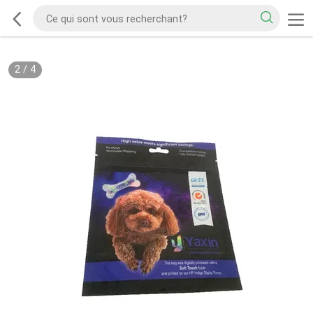
2
/
4