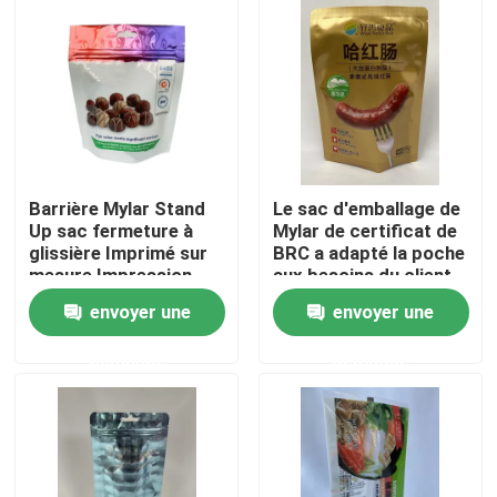
Visite d'usine
Contrôle de qualité
Contactez-nous
Barrière Mylar Stand
Le sac d'emballage de
Up sac fermeture à
Mylar de certificat de
glissière Imprimé sur
BRC a adapté la poche
Nouvelles
mesure Impression
aux besoins du client
numérique alimentaire
de Mylar
envoyer une
envoyer une
Cas
demande
demande
Poches d'emballage alimentaire
Pochette d'emballage de bec