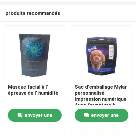
produits recommandés
Masque facial à l'
Sac d'emballage Mylar
épreuve de l' humidité
personnalisé
Maison
Impression numérique
Avec fermeture à
glissière et poignée
envoyer une
envoyer une
Produits
demande
demande
Au sujet de nous