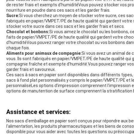
de rester frais et exempts d'humiditéVous pouvez stocker vos prot
nourriture en poudre dans ces sacs et les garder frais.
Sucre:
Si vous cherchez un moyen de stocker votre sucre, ces sacs 
fabriqués en papier/VMPET/PE de haute qualité qui gardent votre
stocker votre sucre dans ces sacs et les garder frais et secs.
Chocolat et bonbons:
Si vous aimez le chocolat ou les bonbons, ce
faits de papier/VMPET/PE de haute qualité qui gardent votre choc
d'humiditéVous pouvez ranger votre chocolat ou vos bonbons dans c
chaque fois.
Aliments pour animaux de compagnie:
Si vous avez un animal de 
vous. Ils sont fabriqués en papier/VMPET/PE de haute qualité qui 
compagnie fraîche et exempte d'humidité.Vous pouvez ranger vos
garder frais et savoureux.
Ces sacs à sacs en papier sont disponibles dans différents types,
sacs à fond plat personnalisés.y compris le papier/VMPET/PE et
personnaliséLes options d'impression comprennent l'impression en 
options de manutention de surface comprennent la stratification 
Assistance et services:
Nos sacs d'emballage en papier sont conçus pour répondre aux bes
l'alimentation, les produits pharmaceutiques et les biens de con
disponible pour vous aider avec toutes les questions ou préoccup