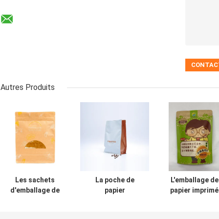
Autres Produits
Les sachets
La poche de
L'emballage de
d'emballage de
papier
papier imprimé
papier
d'impression de
par coutume me
d'impression par
Flexo met en sac
en poche la poc