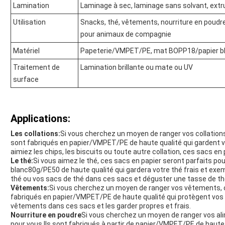
Lamination
Laminage à sec, laminage sans solvant, extr
Utilisation
Snacks, thé, vêtements, nourriture en poudre,
pour animaux de compagnie
Matériel
Papeterie/VMPET/PE, mat BOPP18/papier b
Traitement de
Lamination brillante ou mate ou UV
surface
Applications:
Les collations:
Si vous cherchez un moyen de ranger vos collations,
sont fabriqués en papier/VMPET/PE de haute qualité qui gardent v
aimiez les chips, les biscuits ou toute autre collation, ces sacs en
Le thé:
Si vous aimez le thé, ces sacs en papier seront parfaits p
blanc80g/PE50 de haute qualité qui gardera votre thé frais et exe
thé ou vos sacs de thé dans ces sacs et déguster une tasse de thé
Vêtements:
Si vous cherchez un moyen de ranger vos vêtements, ce
fabriqués en papier/VMPET/PE de haute qualité qui protègent vos
vêtements dans ces sacs et les garder propres et frais.
Nourriture en poudre
Si vous cherchez un moyen de ranger vos ali
pour vous.Ils sont fabriqués à partir de papier/VMPET/PE de haute