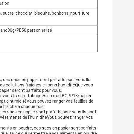
usion
 sucre, chocolat, biscuits, bonbons, nourriture
lanc80g/PE50 personnalisé
 ces sacs en papier sont parfaits pour vous.Ils
os collations fraîches et sans humiditéQue vous
 papier seront parfaits pour vous.
our vous.Ils sont fabriqués en mat BOPP18/papier
mpt d'humiditéVous pouvez ranger vos feuilles de
 fraîche à chaque fois.
s sacs en papier sont parfaits pour vous.Ils sont
 vêtements de l'humiditéVous pouvez ranger vos
ments en poudre, ces sacs en papier sont parfaits
 qualité, ce qui permettra à vos aliments en poudre