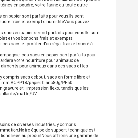
éines en poudre, votre farine ou toute autre
en papier sont parfaits pour vous.Ils sont
 sucre frais et exempt d'humiditéVous pouvez
s sacs en papier seront parfaits pour vous.Ils sont
olat et vos bonbons frais et exempts
es sacs et profiter d'un régal frais et sucré à
compagnie, ces sacs en papier sont parfaits pour
gardera votre nourriture pour animaux de
 aliments pour animaux dans ces sacs et les
 y compris sacs debout, sacs en forme libre et
 le mat BOPP18/papier blanc80g/PE50
gravure et l'impression flexo, tandis que les
brillante/matte/UV.
oins de diverses industries, y compris
sommation.Notre équipe de support technique est
ations liées au produitNous offrons une gamme de