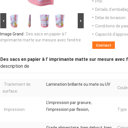
Prix:
Détails d'emballa
Délai de livraison:
Conditions de pa
Image Grand :
Des sacs en papier à l'
Capacité d'appro
imprimante matte sur mesure avec fenêtre
Contact
Des sacs en papier à l' imprimante matte sur mesure avec 
description de
Traitement de
Lamination brillante ou mate ou UV
Coule
surface:
L'impression par gravure,
Impression:
l'impression par flexion,
Type 
Grade alimentaire, bien debout, bien
Conce