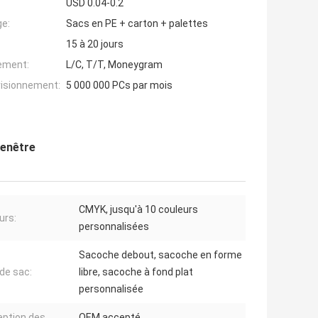
USD 0.04-0.2
ge:
Sacs en PE + carton + palettes
15 à 20 jours
iement:
L/C, T/T, Moneygram
visionnement:
5 000 000 PCs par mois
fenêtre
CMYK, jusqu'à 10 couleurs
urs:
personnalisées
Sacoche debout, sacoche en forme
de sac:
libre, sacoche à fond plat
personnalisée
ption des
OEM accepté