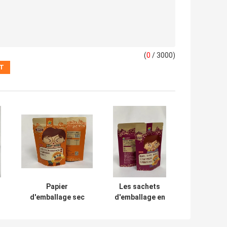
(
0
/ 3000)
Papier
Les sachets
d'emballage sec
d'emballage en
t
de stratification
papier imprimés
he
tiennent
par coutume