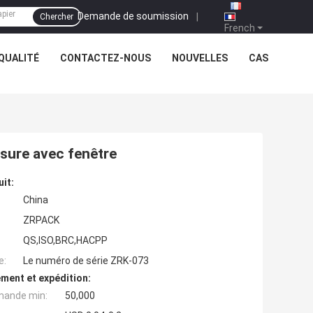
Demande de soumission
|
Chercher
French
QUALITÉ
CONTACTEZ-NOUS
NOUVELLES
CAS
esure avec fenêtre
uit:
China
ZRPACK
QS,ISO,BRC,HACPP
e:
Le numéro de série ZRK-073
ment et expédition:
mande min:
50,000