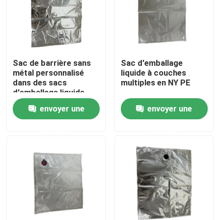
Visite d'usine
Contrôle de qualité
Sac de barrière sans
Sac d'emballage
métal personnalisé
liquide à couches
dans des sacs
multiples en NY PE
Contactez-nous
d'emballage liquide
envoyer une
envoyer une
Nouvelles
demande
demande
Cas
Poches d'emballage alimentaire
Pochette d'emballage de bec