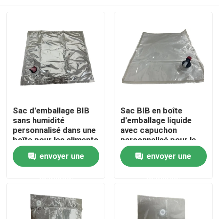
Sac d'emballage BIB
Sac BIB en boîte
sans humidité
d'emballage liquide
personnalisé dans une
avec capuchon
boîte pour les aliments
personnalisé pour le
liquides
jus liquide et le lait
Maison
envoyer une
envoyer une
demande
demande
Produits
Au sujet de nous