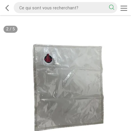
2
/
5