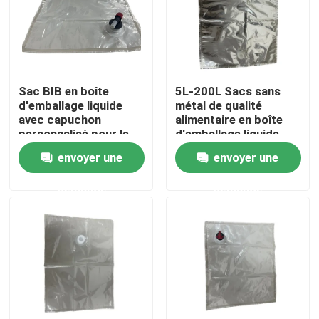
Visite d'usine
Contrôle de qualité
Sac BIB en boîte
5L-200L Sacs sans
d'emballage liquide
métal de qualité
avec capuchon
alimentaire en boîte
Contactez-nous
personnalisé pour le
d'emballage liquide
jus liquide et le lait
double capuchon
envoyer une
envoyer une
Nouvelles
demande
demande
Cas
Poches d'emballage alimentaire
Pochette d'emballage de bec