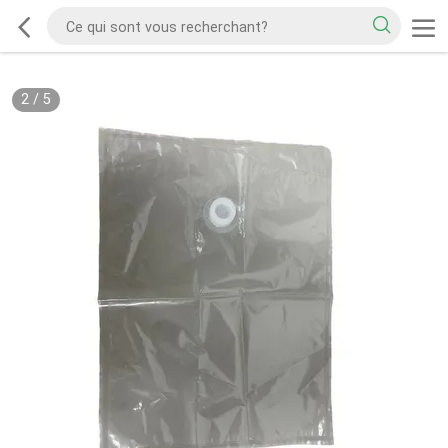
2
/
5