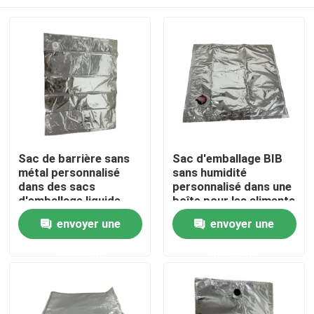
Sac de barrière sans
Sac d'emballage BIB
métal personnalisé
sans humidité
dans des sacs
personnalisé dans une
d'emballage liquide
boîte pour les aliments
liquides
Maison
envoyer une
envoyer une
demande
demande
Produits
Au sujet de nous