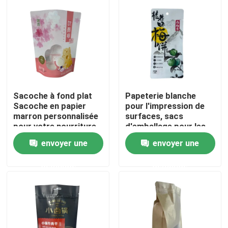
Visite d'usine
Contrôle de qualité
Contactez-nous
Sacoche à fond plat
Papeterie blanche
Sacoche en papier
pour l'impression de
marron personnalisée
surfaces, sacs
Nouvelles
pour votre nourriture
d'emballage pour les
couleurs
envoyer une
envoyer une
personnalisées
Cas
demande
demande
Poches d'emballage alimentaire
Pochette d'emballage de bec