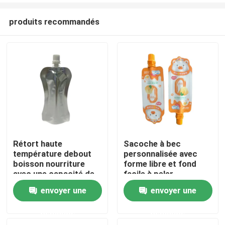
produits recommandés
Rétort haute
Sacoche à bec
température debout
personnalisée avec
Maison
boisson nourriture
forme libre et fond
avec une capacité de
facile à peler
30G-1KG personnalisé
envoyer une
envoyer une
Produits
demande
demande
Au sujet de nous