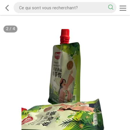
2
/
4