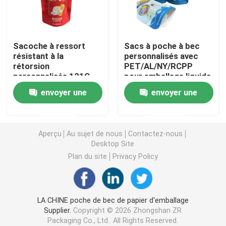
Pochette d'emballage de café
Sacoche à ressort
Sacs à poche à bec
résistant à la
personnalisés avec
Emballage stratifié Rolls
rétorsion
PET/AL/NY/RCPP
personnalisée 121C
pour emballage liquide
135C pour aliments
Pochettes à fond plat
envoyer une
envoyer une
liquides
demande
demande
Bag In Box Liquide Emballage
Aperçu
Au sujet de nous
Contactez-nous
Desktop Site
Pochettes d'emballage debout
Plan du site
Privacy Policy
Poches d'emballage alimentaire d'animal familier
LA CHINE poche de bec de papier d'emballage
Supplier.
Copyright © 2026 Zhongshan ZR
Pochettes d'emballage en papier
Packaging Co., Ltd.. All Rights Reserved.