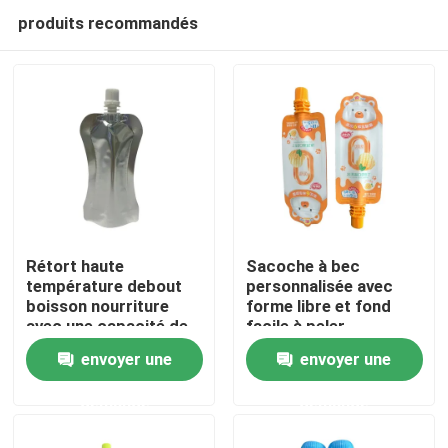
produits recommandés
Rétort haute
Sacoche à bec
température debout
personnalisée avec
boisson nourriture
forme libre et fond
Maison
avec une capacité de
facile à peler
30G-1KG personnalisé
envoyer une
envoyer une
Produits
demande
demande
Au sujet de nous