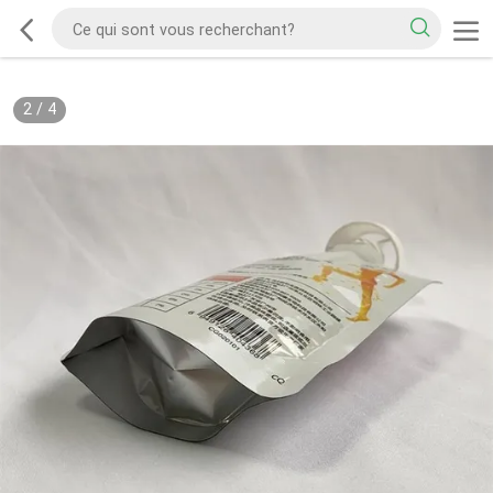
2
/
4