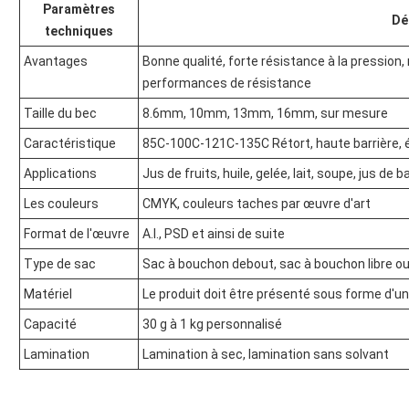
Paramètres
Dé
techniques
Avantages
Bonne qualité, forte résistance à la pression,
performances de résistance
Taille du bec
8.6mm, 10mm, 13mm, 16mm, sur mesure
Caractéristique
85C-100C-121C-135C Rétort, haute barrière, ét
Applications
Jus de fruits, huile, gelée, lait, soupe, jus 
Les couleurs
CMYK, couleurs taches par œuvre d'art
Format de l'œuvre
A.I., PSD et ainsi de suite
Type de sac
Sac à bouchon debout, sac à bouchon libre o
Matériel
Le produit doit être présenté sous forme d'u
Capacité
30 g à 1 kg personnalisé
Lamination
Lamination à sec, lamination sans solvant