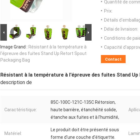
Quantité de com
Prix:
Détails d'emballa
Délai de livraison:
Conditions de pa
Image Grand :
Résistant à la température à
Capacité d'appro
l'épreuve des fuites Stand Up Retort Spout
Contact
Packaging Bag
Résistant à la température à l'épreuve des fuites Stand U
description de
85C-100C-121C-135C Rétorsion,
Caractéristique:
haute barrière, étanchéité solide,
Apllic
étanche aux fuites et à l'humidité,
Le produit doit être présenté sous
Matériel:
Lamin
forme d'une couche d'étiquette.