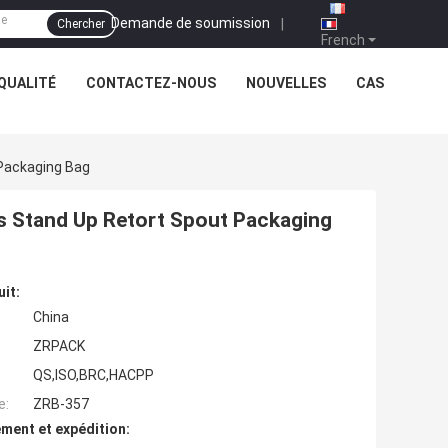
Demande de soumission
|
Chercher
French
QUALITÉ
CONTACTEZ-NOUS
NOUVELLES
CAS
 Packaging Bag
tes Stand Up Retort Spout Packaging
uit:
China
ZRPACK
QS,ISO,BRC,HACPP
e:
ZRB-357
ment et expédition: