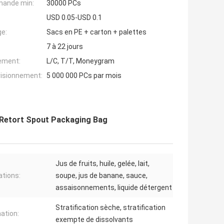
mande min:
30000 PCs
USD 0.05-USD 0.1
ge:
Sacs en PE + carton + palettes
7 à 22 jours
iement:
L/C, T/T, Moneygram
visionnement:
5 000 000 PCs par mois
p Retort Spout Packaging Bag
Jus de fruits, huile, gelée, lait,
ations:
soupe, jus de banane, sauce,
assaisonnements, liquide détergent
Stratification sèche, stratification
ation:
exempte de dissolvants