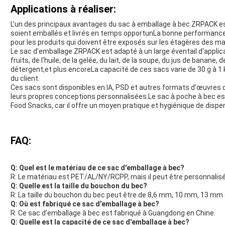
Applications à réaliser:
L'un des principaux avantages du sac à emballage à bec ZRPACK est s
soient emballés et livrés en temps opportunLa bonne performance 
pour les produits qui doivent être exposés sur les étagères des m
Le sac d'emballage ZRPACK est adapté à un large éventail d'applicati
fruits, de l'huile, de la gelée, du lait, de la soupe, du jus de banan
détergent,et plus encoreLa capacité de ces sacs varie de 30 g à 1 
du client.
Ces sacs sont disponibles en IA, PSD et autres formats d'œuvres d'
leurs propres conceptions personnalisées.Le sac à poche à bec est
Food Snacks, car il offre un moyen pratique et hygiénique de dispen
FAQ:
Q: Quel est le matériau de ce sac d'emballage à bec?
R: Le matériau est PET/AL/NY/RCPP, mais il peut être personnalisé
Q: Quelle est la taille du bouchon du bec?
R: La taille du bouchon du bec peut être de 8,6 mm, 10 mm, 13 mm
Q: Où est fabriqué ce sac d'emballage à bec?
R: Ce sac d'emballage à bec est fabriqué à Guangdong en Chine.
Q: Quelle est la capacité de ce sac d'emballage à bec?