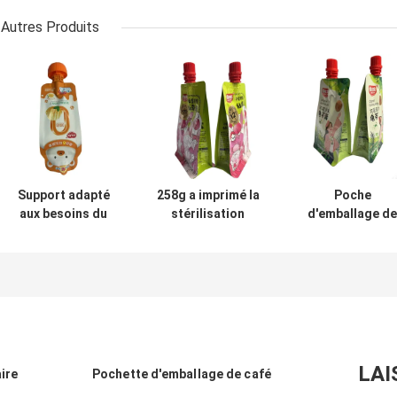
Autres Produits
Support adapté
258g a imprimé la
Poche
aux besoins du
stérilisation
d'emballage de
client de matériel
Juice Packaging
bec verseur
d'ANIMAL
Pouch de poche
liquide
FAMILIER de
de bec de fond
autoclavable
poche
plat de cornue
Stand Up Pouc
d'emballage de
bec vers le haut
de sac de bec
LAI
ire
Pochette d'emballage de café