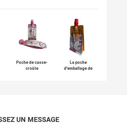
Poche de casse-
La poche
croûte
d'emballage de
imperméable de
bec de RCPP a
gousset latéral
imprimé la
d'impression de
surface adaptée
h
gravure de bec en
aux besoins du
plastique mat
client par
quadruple 130
microns
SSEZ UN MESSAGE