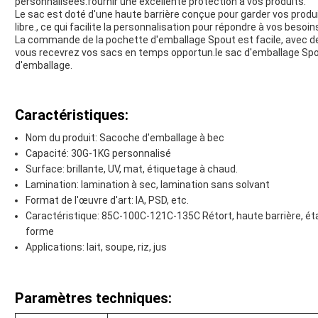
personnalisées.fournir une excellente protection à vos produits.
Le sac est doté d'une haute barrière conçue pour garder vos produ
libre., ce qui facilite la personnalisation pour répondre à vos besoi
La commande de la pochette d'emballage Spout est facile, avec des
vous recevrez vos sacs en temps opportun.le sac d'emballage Spou
d'emballage.
Caractéristiques:
Nom du produit: Sacoche d'emballage à bec
Capacité: 30G-1KG personnalisé
Surface: brillante, UV, mat, étiquetage à chaud.
Lamination: lamination à sec, lamination sans solvant
Format de l'œuvre d'art: IA, PSD, etc.
Caractéristique: 85C-100C-121C-135C Rétort, haute barrière, étan
forme
Applications: lait, soupe, riz, jus
Paramètres techniques: